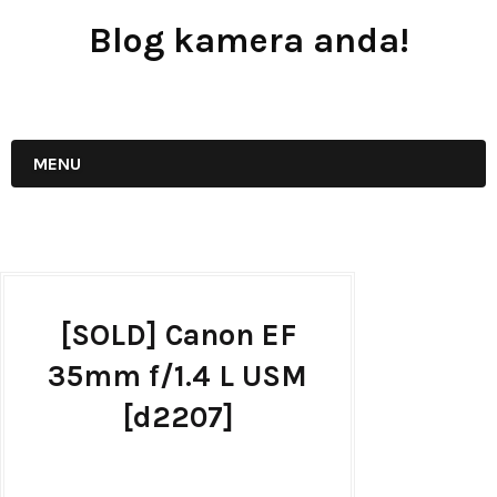
Blog kamera anda!
JUAL - BELI - SEWA PERALATAN KAMERA
MENU
[SOLD] Canon EF
35mm f/1.4 L USM
[d2207]