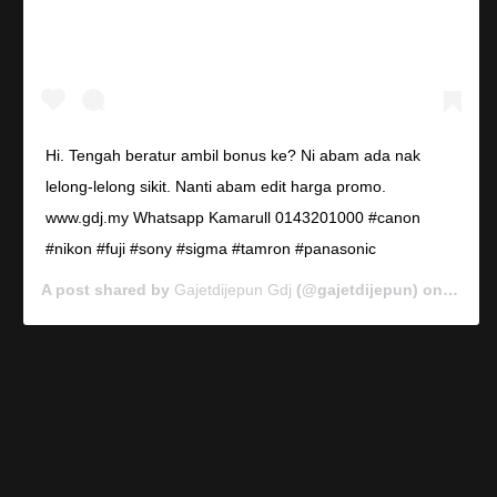
Hi. Tengah beratur ambil bonus ke? Ni abam ada nak
lelong-lelong sikit. Nanti abam edit harga promo.
www.gdj.my Whatsapp Kamarull 0143201000 #canon
#nikon #fuji #sony #sigma #tamron #panasonic
A post shared by
Gajetdijepun Gdj
(@gajetdijepun) on
Jan 7,