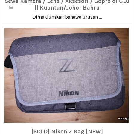
Sewa Kamera / Lens / Aksesori / Gopro di GDJ
|| Kuantan/Johor Bahru
Dimaklumkan bahawa urusan ...
[SOLD] Nikon Z Bag [NEW]