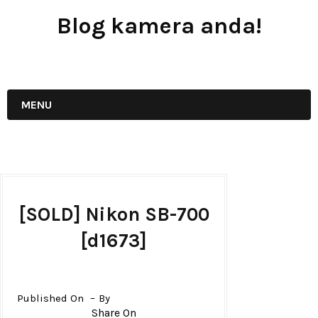
Blog kamera anda!
JUAL - BELI - SEWA PERALATAN KAMERA
MENU
[SOLD] Nikon SB-700
[d1673]
Published On
By