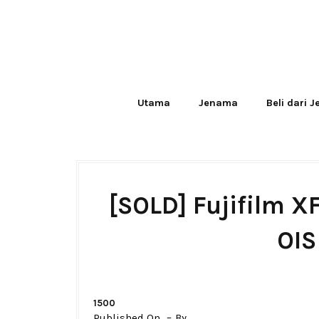
Utama
Jenama
Beli dari 
[SOLD] Fujifilm 
OIS
1500
Published On
By