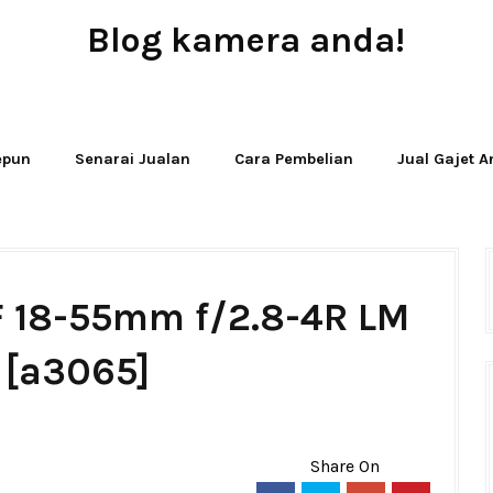
Blog kamera anda!
JUAL - BELI - SEWA PERALATAN KAMERA
Jepun
Senarai Jualan
Cara Pembelian
Jual Gajet 
XF 18-55mm f/2.8-4R LM
 [a3065]