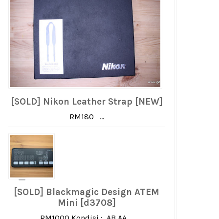
[SOLD] Nikon Leather Strap [NEW]
RM180 ...
[SOLD] Blackmagic Design ATEM
Mini [d3708]
RM1000 Kondisi : AB AA ...