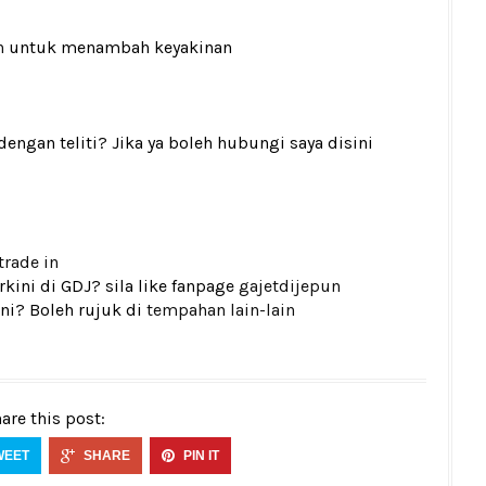
n
untuk menambah keyakinan
gan teliti? Jika ya boleh hubungi saya disini
trade in
kini di GDJ? sila like fanpage
gajetdijepun
ni? Boleh rujuk di
tempahan lain-lain
are this post:
WEET
SHARE
PIN IT